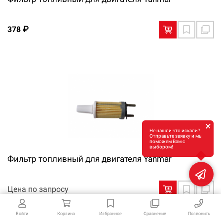
378 ₽
×
Не нашли что искали?
Отправьте заявку и мы
поможем Вам с
выбором!
Фильтр топливный для двигателя Yanmar
Цена по запросу
Войти
Корзина
Избранное
Сравнение
Позвонить