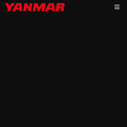
Главная
КАТАЛОГ
Запчасти
Фильтры
Фильтры
Сортировка:
По наименованию
Сначала недорогие
Сначала дорогие
Фильтр