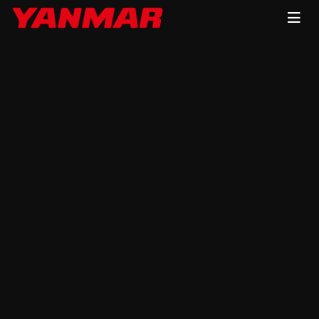
Главная
КАТАЛОГ
Мотопомпы
YDP-ST
Мотопомпа дизельная
Yanmar YDP 40 STN-E